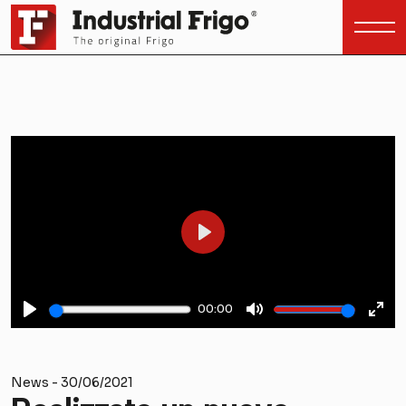
Play
00:00
Play
Mute
Ent
full
News - 30/06/2021